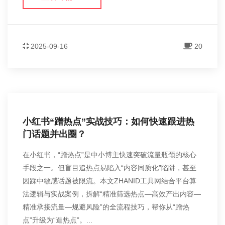
2025-09-16
20
小红书“蹭热点”实战技巧：如何快速跟进热
门话题并出圈？
在小红书，“蹭热点”是中小博主快速突破流量瓶颈的核心
手段之一。但盲目追热点易陷入“内容同质化”陷阱，甚至
因踩中敏感话题被限流。本文ZHANID工具网结合平台算
法逻辑与实战案例，拆解“精准筛选热点—高效产出内容—
精准承接流量—规避风险”的全流程技巧，帮你从“蹭热
点”升级为“造热点”。...